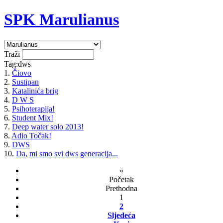
SPK Marulianus
Traži
Tag:dws
1.
Čiovo
2.
Sustipan
3.
Katalinića brig
4.
D W S
5.
Psihoterapija!
6.
Student Mix!
7.
Deep water solo 2013!
8.
Adio Točak!
9.
DWS
10.
Da, mi smo svi dws generacija...
«
Početak
Prethodna
1
2
Sljedeća