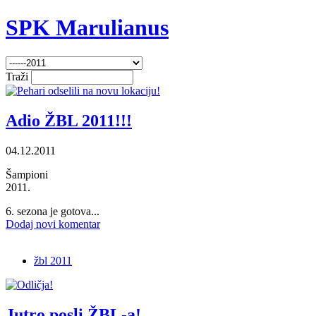
SPK Marulianus
Traži
Adio ŽBL 2011!!!
04.12.2011
Šampioni
2011.
6. sezona je gotova...
Dodaj novi komentar
žbl 2011
Jutro posli ŽBL-a!