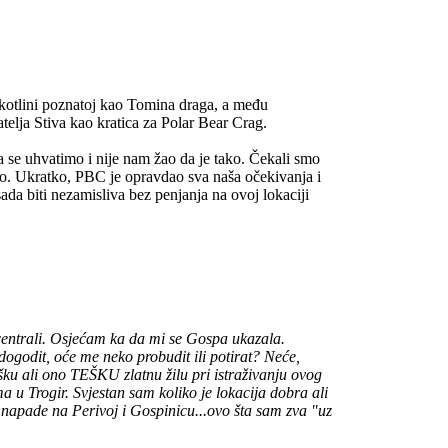
u kotlini poznatoj kao Tomina draga, a među
elja Stiva kao kratica za Polar Bear Crag.
 se uhvatimo i nije nam žao da je tako. Čekali smo
vamo. Ukratko, PBC je opravdao sva naša očekivanja i
ada biti nezamisliva bez penjanja na ovoj lokaciji
centrali. Osjećam ka da mi se Gospa ukazala.
ogodit, oće me neko probudit ili potirat? Neće,
tešku ali ono TEŠKU zlatnu žilu pri istraživanju ovog
 u Trogir. Svjestan sam koliko je lokacija dobra ali
 napade na Perivoj i Gospinicu...ovo šta sam zva "uz