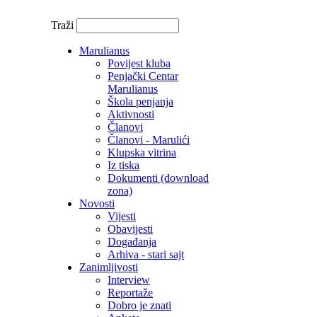
Traži
Marulianus
Povijest kluba
Penjački Centar
Marulianus
Škola penjanja
Aktivnosti
Članovi
Članovi - Marulići
Klupska vitrina
Iz tiska
Dokumenti (download
zona)
Novosti
Vijesti
Obavijesti
Događanja
Arhiva - stari sajt
Zanimljivosti
Interview
Reportaže
Dobro je znati