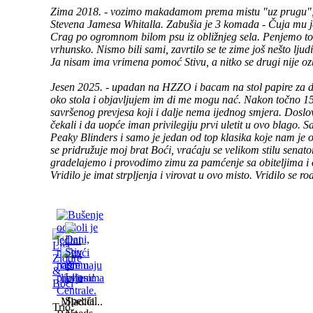
Zima 2018. - vozimo makadamom prema mistu "uz prugu", š
Stevena Jamesa Whitalla. Zabušia je 3 komada - Čuja mu je
Crag po ogromnom bilom psu iz obližnjeg sela. Penjemo to 
vrhunsko. Nismo bili sami, zavrtilo se te zime još nešto ljud
Ja nisam ima vrimena pomoć Stivu, a nitko se drugi nije oz
Jesen 2025. - upadan na HZZO i bacam na stol papire za d
oko stola i objavljujem im di me mogu nać. Nakon točno
savršenog prevjesa koji i dalje nema ijednog smjera. Dos
čekali i da uopće iman privilegiju prvi uletit u ovo blago.
Peaky Blinders i samo je jedan od top klasika koje nam je o
se pridružuje moj brat Boći, vraćaju se velikom stilu senato
gradelajemo i provodimo zimu za pamćenje sa obiteljima i 
Vridilo je imat strpljenja i virovat u ovo misto. Vridilo se rod
Special
Mladići...
Trio