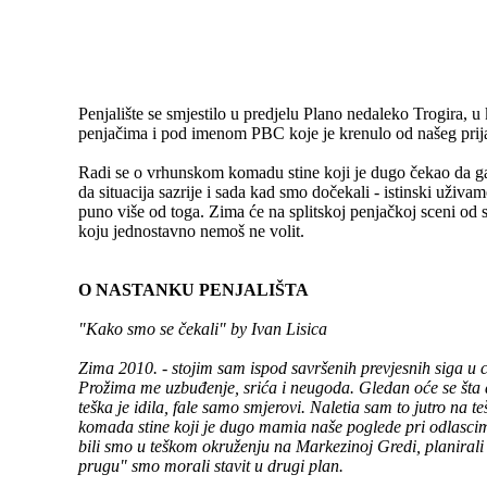
Penjalište se smjestilo u predjelu Plano nedaleko Trogira, 
penjačima i pod imenom PBC koje je krenulo od našeg prijat
Radi se o vrhunskom komadu stine koji je dugo čekao da ga
da situacija sazrije i sada kad smo dočekali - istinski uži
puno više od toga. Zima će na splitskoj penjačkoj sceni od s
koju jednostavno nemoš ne volit.
O NASTANKU PENJALIŠTA
"Kako smo se čekali" by Ivan Lisica
Zima 2010. - stojim sam ispod savršenih prevjesnih siga u 
Prožima me uzbuđenje, srića i neugoda. Gledan oće se šta d
teška je idila, fale samo smjerovi. Naletia sam to jutro na 
komada stine koji je dugo mamia naše poglede pri odlascima
bili smo u teškom okruženju na Markezinoj Gredi, planirali
prugu" smo morali stavit u drugi plan.