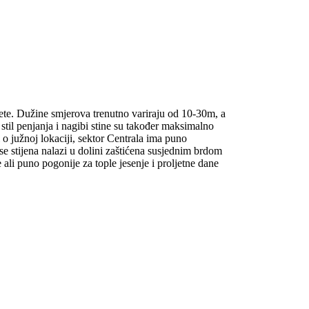
itete. Dužine smjerova trenutno variraju od 10-30m, a
 stil penjanja i nagibi stine su također maksimalno
i o južnoj lokaciji, sektor Centrala ima puno
se stijena nalazi u dolini zaštićena susjednim brdom
li puno pogonije za tople jesenje i proljetne dane