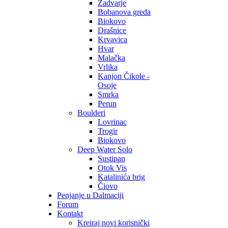
Zadvarje
Bobanova greda
Biokovo
Drašnice
Krvavica
Hvar
Malačka
Vrlika
Kanjon Čikole -
Osoje
Smrka
Perun
Boulderi
Lovrinac
Trogir
Biokovo
Deep Water Solo
Sustipan
Otok Vis
Katalinića brig
Čiovo
Penjanje u Dalmaciji
Forum
Kontakt
Kreiraj novi korisnički