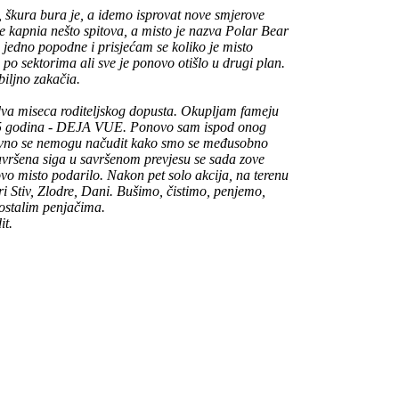
kura bura je, a idemo isprovat nove smjerove
 kapnia nešto spitova, a misto je nazva Polar Bear
jedno popodne i prisjećam se koliko je misto
i po sektorima ali sve je ponovo otišlo u drugi plan.
biljno zakačia.
va miseca roditeljskog dopusta. Okupljam fameju
 15 godina - DEJA VUE. Ponovo sam ispod onog
lovno se nemogu načudit kako smo se međusobno
 Savršena siga u savršenom prevjesu se sada zove
vo misto podarilo. Nakon pet solo akcija, na terenu
ri Stiv, Zlodre, Dani. Bušimo, čistimo, penjemo,
ostalim penjačima.
it.