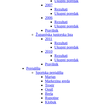
Ukupni poredak
2007
Rezultati
Ukupni poredak
2006
Rezultati
Ukupni poredak
Pravilnik
Županijska juniorska liga
2011
Rezultati
Ukupni poredak
2010
Rezultati
Ukupni poredak
Pravilnik
Penjališta
Sportska penjališta
Marjan
Markezina greda
Trogir
Omiš
Brela
Rupotine
Klobuk