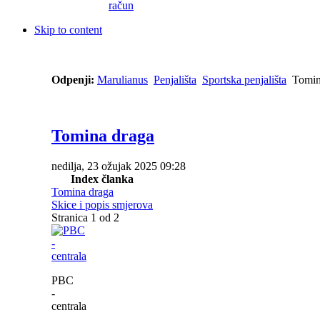
račun
Skip to content
Odpenji:
Marulianus
Penjališta
Sportska penjališta
Tomin
Tomina draga
nedilja, 23 ožujak 2025 09:28
Index članka
Tomina draga
Skice i popis smjerova
Stranica 1 od 2
PBC
-
centrala