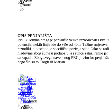
Needs
Boći
Rio
Team
ground
up
OPIS PENJALIŠTA
PBC / Tomina draga je penjalište velike raznolikosti i kval
potencijal nekih linija ide do više od 40m. Težine smjerova,
raznoliki, a posebno je specifična pozicija stine. Iako se rad
hladovine zbog šume u podnožju, a i sunce zalazi ranije jer 
sa zapada. Zbog svega navedenog PBC je zimsko penjalište a
nego što su to Trogir ili Marjan.
Legenda
Prevjesi
o
Oaza
Grand