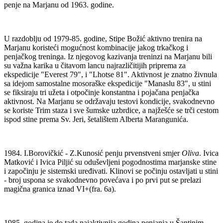
penje na Marjanu od 1963. godine.
U razdoblju od 1979-85. godine, Stipe Božić aktivno trenira na
Marjanu koristeći mogućnost kombinacije jakog trkačkog i
penjačkog treninga. Iz njegovog kazivanja treninzi na Marjanu bili
su važna karika u čitavom lancu najrazličitijih priprema za
ekspedicije "Everest 79", i "Lhotse 81". Aktivnost je znatno živnula
sa idejom samostalne mosoraške ekspedicije "Manaslu 83", u stini
se fiksiraju tri užeta i otpočinje konstantna i pojačana penjačka
aktivnost. Na Marjanu se održavaju testovi kondicije, svakodnevno
se koriste Trim staza i sve šumske uzbrdice, a najžešće se trči cestom
ispod stine prema Sv. Jeri, šetalištem Alberta Marangunića.
1984. I.Borovičkić - Z.Kunosić penju prvenstveni smjer
Oliva
. Ivica
Matković i Ivica Piljić su oduševljeni pogodnostima marjanske stine
i započinju je sistemski uređivati. Klinovi se počinju ostavljati u stini
- broj uspona se svakodnevno povećava i po prvi put se prelazi
magična granica iznad VI+(fra. 6a).
1985. godina je do tada najaktivnija godina penjanja u Šantinim