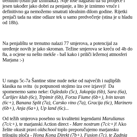
trenutno (osim par iznimaka). Nije loše naglasiti da su proljeće i
jesen također jako dobri za penjanje, a lito je iznimno vruće i
definitivno ga nemožemo smatrati idealnim dilom godine. Rijetki
penjači tada na stine odlaze tek u samo predvečerje (stina je u hladu
od 18h).
Na penjalištu se trenutno nalazi 77 smjerova, a potencijal za
uređenje novih je jako skroman. Težine smjerova se kreću od 4b do
8a, a ocjene su nešto mekše - baš kako i priliči ležernoj atmosferi
Marjana :-)
U rangu 5c-7a Šantine stine nude neke od najvećih i najlipših
klasika na svitu (u potpunosti stojimo iza ove izjave)! Da
spomenemo samo neke:
Ogledalo (5c), Jakopija (6b), Sara (6a),
Čarlijev klub (6c), Trpimir (6b), Forza Fiume (6b+), Ivin tavan
(6c+), Banana Split (7a), Carsko vino (7a), Gracija (6c), Marinero
(6b+), Anja (6a+), Up land (6c)...
Od težih smjerova posebno su kvalitetni legendarni
Marulianus
(7c/c+)
, te marjanski Action direct -
Mare nostrum (7c/c+)
! Ako
želite okusit pravi
oldschool
toplo preporučujemo marjansku
trilogiju ploča -
Hong Kong Direkt (7b+), Fusion (7c), te Zadnja