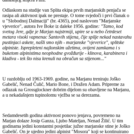
Odlaskom na studije van Splita ekipa prvih marjanskih penjača se
rasipa ali aktivnost ipak ne prestaje. O tome svjedoči i prvi članak o
u "Slobodnoj Dalmaciji" (br. 4365), pod naslovom "Marjanske
vjeverice", autora Ive Boke iz daleke 1956. godine
: "Tamo, kod
svetog Jere, gdje je Marjan najstrmiji, upire se u nebo četrdeset
metara visoki vapnenac Šantovih stijena, čije spilje nekad nastavahu
pustinjaci askete, našli smo njih - marjanske "vjeverice", splitske
alpiniste. Isprepleteni najlonskim užetima, ovijeni zamkama i s
buketom alpinistima neophodne gvožđurije - klinova, karabinera i
kladiva - tek što nisu krenuli na obračun sa stijenom..."
U razdoblju od 1963-1969. godine, na Marjanu treniraju Joško
Gabelić, Nenad Čulić, Mario Bone, i Dražen Adam. Pripreme za
odlazak na Grossglockner dobrim dijelom su obavljene na Marjanu,
a u nekadašnjem tupinolomu vježba se sa derezama.
Sedamdesetih godina aktivnost ponovo jenjava, povremeno na
Marjan dolaze Josip Ganza, Ljubo Mateljan, Nenad Žilić. U tim
godinama jedini konstantni posjetilac južne marjanske stine je Joško
Gabelić. On je ujedno jedini alpinist "Mosora" koji se kontinuirano