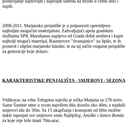
postavljanje najnovijih i najboljih sidrišta na tržištu u čemu smo i
uspili.
2008-2011. Marjansko penjalište je u potpunosti opremljeno
najboljim mogućim materijalom. Zahvaljujući apelu gradskim
službama SPK Marulianus uspijeva od Grada dobit sredstva i kupit
najbolji mogući materijal, Raumerove "dvanajstice" na lipilo, te ih
postavit i ulipšat marjanske klasike, te na taj način osigurat penjalište
za generacije koje dolaze.
KARAKTERISTIKE PENJALIŠTA - SMJEROVI - SEZONA
Vidikovac na vrhu Telegrinu najviša je točka Marjana sa 178 m/nv.
Same Šantine stine u svom najvišem dilu dosežu oko 40m, a najduži
smjerovi idu do 30m. Sa 15 ukapčanja i konopom od 60m možete
dakle ispenjati sve smjerove osim
Najlipšeg, Anuške i James Bonda
za koje nije loše imati 70m-arac.