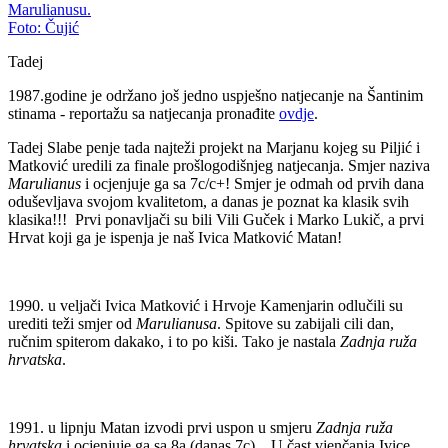
Tadej
1987.godine je održano još jedno uspješno natjecanje na Šantinim
stinama - reportažu sa natjecanja pronađite
ovdje
.
Tadej Slabe penje tada najteži projekt na Marjanu kojeg su Piljić i
Matković uredili za finale prošlogodišnjeg natjecanja. Smjer naziva
Marulianus
i ocjenjuje ga sa 7c/c+! Smjer je odmah od prvih dana
oduševljava svojom kvalitetom, a danas je poznat ka klasik svih
klasika!!! Prvi ponavljači su bili Vili Guček i Marko Lukič, a prvi
Hrvat koji ga je ispenja je naš Ivica Matković Matan!
1990. u veljači Ivica Matković i Hrvoje Kamenjarin odlučili su
urediti teži smjer od
Marulianusa
. Spitove su zabijali cili dan,
ručnim spiterom dakako, i to po kiši. Tako je nastala
Zadnja ruža
hrvatska
.
1991. u lipnju Matan izvodi prvi uspon u smjeru
Zadnja ruža
hrvatska
i ocjenjuje ga sa 8a (danas 7c) . U čast vjenčanja Ivice