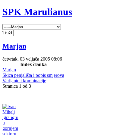
SPK Marulianus
Traži
Marjan
četvrtak, 03 veljača 2005 08:06
Index članka
Marjan
Skica penjališta i popis smjerova
Varijante i kombinacije
Stranica 1 od 3