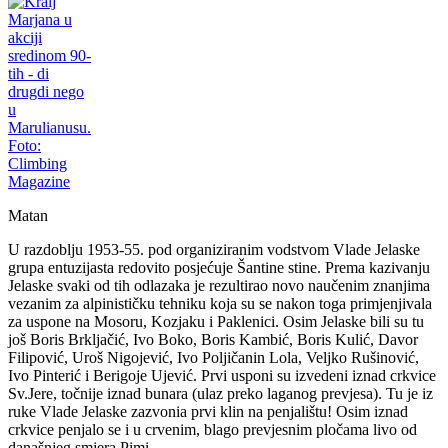
Matan
U razdoblju 1953-55. pod organiziranim vodstvom Vlade Jelaske
grupa entuzijasta redovito posjećuje Šantine stine. Prema kazivanju
Jelaske svaki od tih odlazaka je rezultirao novo naučenim znanjima
vezanim za alpinističku tehniku koja su se nakon toga primjenjivala
za uspone na Mosoru, Kozjaku i Paklenici. Osim Jelaske bili su tu
još Boris Brkljačić, Ivo Boko, Boris Kambić, Boris Kulić, Davor
Filipović, Uroš Nigojević, Ivo Poljičanin Lola, Veljko Rušinović,
Ivo Pinterić i Berigoje Ujević. Prvi usponi su izvedeni iznad crkvice
Sv.Jere, točnije iznad bunara (ulaz preko laganog prevjesa). Tu je iz
ruke Vlade Jelaske zazvonia prvi klin na penjalištu! Osim iznad
crkvice penjalo se i u crvenim, blago prevjesnim pločama livo od
današnjeg smjera Pimi.