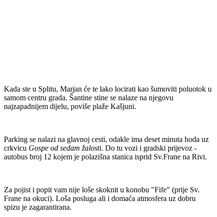
Kada ste u Splitu, Marjan će te lako locirati kao šumoviti poluotok u
samom centru grada. Šantine stine se nalaze na njegovu
najzapadnijem dijelu, poviše plaže Kašjuni.
Parking se nalazi na glavnoj cesti, odakle ima deset minuta hoda uz
crkvicu
Gospe od sedam žalosti
. Do tu vozi i gradski prijevoz -
autobus broj 12 kojem je polazišna stanica isprid Sv.Frane na Rivi.
Za pojist i popit vam nije loše skoknit u konobu "Fife" (prije Sv.
Frane na okuci). Loša posluga ali i domaća atmosfera uz dobru
spizu je zagarantirana.