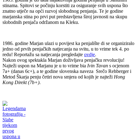
stinama. Spitovi se počinju korstiti za osiguranje svih uspona što
znatno utječe na opći razvoj slobodnog penjanja. Te je godine
marjanska stina po prvi put predstavljena široj javnosti na skupu
slobodnih penjača održanom na Kleku.
1986. godine Marjan ulazi u povijest ka penjalište di se organiziralo
jedno od prvih penjačkih natjecanja na svitu, u to vrime tek 4. po
redu! Reportažu sa natjecanja pregledajte
ovdje
.
Nakon ovog spektakla Marjan doživljava penjačku revoluciju!
Najteži uspon na Marjanu je u to vrime bia
Ivin Tavan
s ocjenom
7a+ (danas 6c+), a te godine slovenska naveza Srečo Rehberger i
Metod Škarja penju četiri nova smjera od kojih je najteži
Hong
Kong Direkt
(7b+)
.