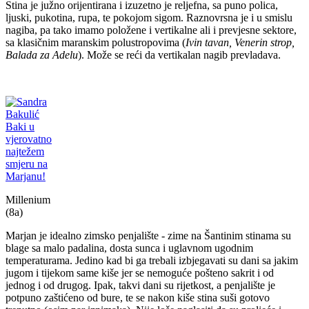
Stina je južno orijentirana i izuzetno je reljefna, sa puno polica,
ljuski, pukotina, rupa, te pokojom sigom. Raznovrsna je i u smislu
nagiba, pa tako imamo položene i vertikalne ali i prevjesne sektore,
sa klasičnim maranskim polustropovima (
Ivin tavan, Venerin strop,
Balada za Adelu
). Može se reći da vertikalan nagib prevladava.
Millenium
(8a)
Marjan je idealno zimsko penjalište - zime na Šantinim stinama su
blage sa malo padalina, dosta sunca i uglavnom ugodnim
temperaturama. Jedino kad bi ga trebali izbjegavati su dani sa jakim
jugom i tijekom same kiše jer se nemoguće pošteno sakrit i od
jednog i od drugog. Ipak, takvi dani su rijetkost, a penjalište je
potpuno zaštićeno od bure, te se nakon kiše stina suši gotovo