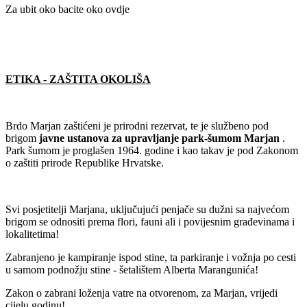
Za ubit oko bacite oko
ovdje
ETIKA - ZAŠTITA OKOLIŠA
Brdo Marjan zaštićeni je prirodni rezervat, te je službeno pod
brigom
javne ustanova za upravljanje park-šumom Marjan
.
Park šumom je proglašen 1964. godine i kao takav je pod Zakonom
o zaštiti prirode Republike Hrvatske.
Svi posjetitelji Marjana, uključujući penjače su dužni sa najvećom
brigom se odnositi prema flori, fauni ali i povijesnim građevinama i
lokalitetima!
Zabranjeno je kampiranje ispod stine, ta parkiranje i vožnja po cesti
u samom podnožju stine - šetalištem Alberta Marangunića!
Zakon o zabrani loženja vatre na otvorenom, za Marjan, vrijedi
cijelu godinu!