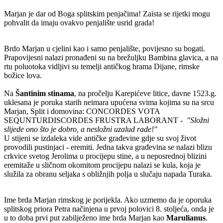
Marjan je dar od Boga splitskim penjačima! Zaista se rijetki mogu
pohvalit da imaju ovakvo penjalište usrid grada!
Brdo Marjan u cjelini kao i samo penjalište, povijesno su bogati.
Prapovijesni nalazi pronađeni su na brežuljku Bambina glavica, a na
rtu poluotoka vidljivi su temelji antičkog hrama Dijane, rimske
božice lova.
Na
Šantinim stinama
, na pročelju Karepićeve litice, davne 1523.g.
uklesana je poruka starih neimara upućena svima kojima su na srcu
Marjan, Split i domovina: CONCORDES VOTA
SEQUNTURDISCORDES FRUSTRA LABORANT -
"Složni
slijede ono što je dobro, a nesložni uzalud rade!"
U stijeni se izdaleka vide antičke građevine gdje su svoj život
provodili pustinjaci - eremiti. Jedna takva građevina se nalazi blizu
crkvice svetog Jerolima u procijepu stine, a u neposrednoj blizini
eremitaže u sličnom okomitom procijepu nalazi se kula, koja je
služila za obranu seljaka s obližnjih polja u slučaju napada Turaka.
Ime brda Marjan rimskog je porijekla. Ako uzmemo da je oporuka
splitskog priora Petra načinjena u prvoj polovici 8. stoljeća, onda je
u to doba prvi put zabilježeno ime brda Marjan kao
Marulianus
.