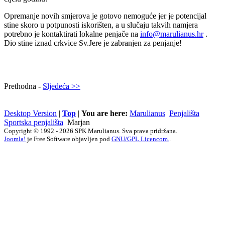
Opremanje novih smjerova je gotovo nemoguće jer je potencijal
stine skoro u potpunosti iskorišten, a u slučaju takvih namjera
potrebno je kontaktirati lokalne penjače na
info@marulianus.hr
.
Dio stine iznad crkvice Sv.Jere je zabranjen za penjanje!
Prethodna -
Sljedeća >>
Desktop Version
|
Top
|
You are here:
Marulianus
Penjališta
Sportska penjališta
Marjan
Copyright © 1992 - 2026 SPK Marulianus. Sva prava pridržana.
Joomla!
je Free Software objavljen pod
GNU/GPL Licencom.
.