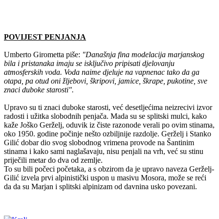
POVIJEST PENJANJA
Umberto Girometta piše:
"Današnja fina modelacija marjanskog
bila i pristanaka imaju se isključivo pripisati djelovanju
atmosferskih voda. Voda naime djeluje na vapnenac tako da ga
otapa, pa otud oni žljebovi, škripovi, jamice, škrape, pukotine, sve
znaci duboke starosti".
Upravo su ti znaci duboke starosti, već desetljećima neizrecivi izvor
radosti i užitka slobodnih penjača. Mada su se splitski mulci, kako
kaže Joško Gerželj, oduvik iz čiste razonode verali po ovim stinama,
oko 1950. godine počinje nešto ozbiljnije razdolje. Gerželj i Stanko
Gilić dobar dio svog slobodnog vrimena provode na Šantinim
stinama i kako sami naglašavaju, nisu penjali na vrh, već su stinu
priječili metar do dva od zemlje.
To su bili počeci početaka, a s obzirom da je upravo naveza Gerželj-
Gilić izvela prvi alpinistički uspon u masivu Mosora, može se reći
da da su Marjan i splitski alpinizam od davnina usko povezani.