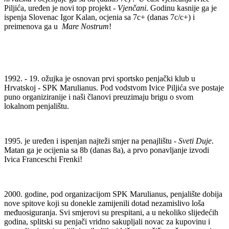
Piljića, uređen je novi top projekt -
Vjenčani
. Godinu kasnije ga je
ispenja Slovenac Igor Kalan, ocjenia sa 7c+ (danas 7c/c+) i
preimenova ga u
Mare Nostrum
!
1992. - 19. ožujka je osnovan prvi sportsko penjački klub u
Hrvatskoj - SPK Marulianus. Pod vodstvom Ivice Piljića sve postaje
puno organiziranije i naši članovi preuzimaju brigu o svom
lokalnom penjalištu.
1995. je uređen i ispenjan najteži smjer na penajlištu -
Sveti Duje
.
Matan ga je ocijenia sa 8b (danas 8a), a prvo ponavljanje izvodi
Ivica Franceschi Frenki!
2000. godine, pod organizacijom SPK Marulianus, penjalište dobija
nove spitove koji su donekle zamijenili dotad nezamislivo loša
međuosiguranja. Svi smjerovi su prespitani, a u nekoliko slijedećih
godina, splitski su penjači vridno sakupljali novac za kupovinu i