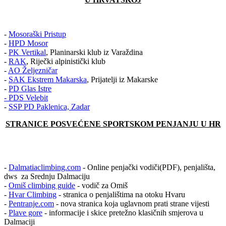
-
Mosoraški Pristup
-
HPD Mosor
-
PK Vertikal
, Planinarski klub iz Varaždina
-
RAK
, Riječki alpinistički klub
-
AO Željezničar
-
SAK Ekstrem Makarska
, Prijatelji iz Makarske
-
PD Glas Istre
-
PDS Velebit
-
SSP PD Paklenica, Zadar
STRANICE POSVEĆENE SPORTSKOM PENJANJU U HR
-
Dalmatiaclimbing.com
- Online penjački vodiči(PDF), penjališta,
dws za Srednju Dalmaciju
-
Omiš climbing guide
- vodič za Omiš
-
Hvar Climbing
- stranica o penjalištima na otoku Hvaru
-
Pentranje.com
- nova stranica koja uglavnom prati strane vijesti
-
Plave gore
- informacije i skice pretežno klasičnih smjerova u
Dalmaciji