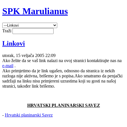
SPK Marulianus
Traži
Linkovi
utorak, 15 veljača 2005 22:09
Ako želite da se vaš link nalazi na ovoj stranici kontaktirajte nas na
e-mail
.
Ako primjetimo da je link ugašen, odnosno da stranica iz nekih
razloga nije aktivna, brišemo je s popisa.Ako smatramo da penjački
sadržaji na linku nisu primjereni uzrastima koji su gosti na našoj
stranici, također link brišemo.
HRVATSKI PLANINARSKI SAVEZ
-
Hrvatski planinarski Savez