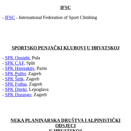
IFSC
-
IFSC
- International Federation of Sport Climbing
SPORTSKO PENJAČKI KLUBOVI U HRVATSKOJ
-
SPK Onsight
, Pula
-
SPK CAF
, Split
-
SPK Hiperaktiv
, Pazin
-
SPK Pulfer
, Zagreb
-
SPK Štrik,
Zagreb
-
SPK Fothia
. Zagreb
-
SPK Direkt
, Lepoglava
-
SPK Durango
, Zagreb
NEKA PLANINARSKA DRUŠTVA I ALPINISTIČKI
ODSJECI
U HRV
ATSKOJ