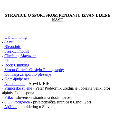
STRANICE O SPORTSKOM PENJANJU IZVAN LIJEPE
NAŠE
-
UK Climbing
-
8a.nu
-
Bleau.info
-
FreakClimbing
-
Climbing Magazine
-
Planet mountain
-
Rock Climbing
-
Simon Carter's Onsight Photography
-
Komisija za športno plezanje
-
Gore-ljudje.net
-
No comment
- Asevi iz BiH
-
Primorske stijene
- Peter Podgornik uredija je i objavia veliki broj
alpinističkih uspona
-
Friko
- slovenska stranica sa dosta novosti
-
OCP Podgorica
- prva penjačka stranica u Crnoj Gori
-
Ajdbloc
- bouldering u Sloveniji