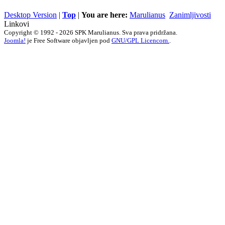
Desktop Version
|
Top
|
You are here:
Marulianus
Zanimljivosti
Linkovi
Copyright © 1992 - 2026 SPK Marulianus. Sva prava pridržana.
Joomla!
je Free Software objavljen pod
GNU/GPL Licencom.
.