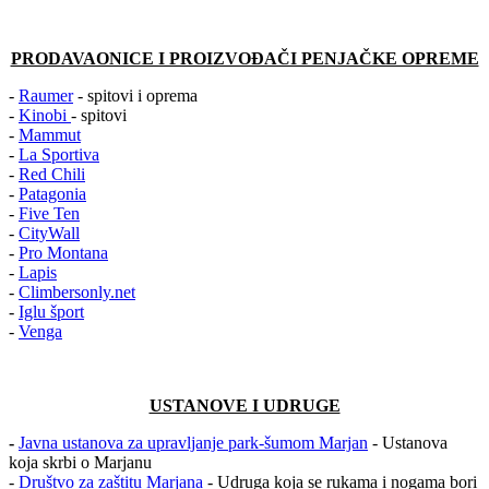
PRODAVAONICE I PROIZVOÐAČI PENJAČKE OPREME
-
Raumer
- spitovi i oprema
-
Kinobi
- spitovi
-
Mammut
-
La Sportiva
-
Red Chili
-
Patagonia
-
Five Ten
-
CityWall
-
Pro Montana
-
Lapis
-
Climbersonly.net
-
Iglu šport
-
Venga
USTANOVE I UDRUGE
-
Javna ustanova za upravljanje park-šumom Marjan
- Ustanova
koja skrbi o Marjanu
-
Društvo za zaštitu Marjana
- Udruga koja se rukama i nogama bori